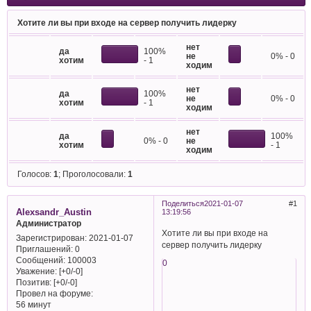
Хотите ли вы при входе на сервер получить лидерку
нет
да
100%
не
0% - 0
хотим
- 1
ходим
нет
да
100%
не
0% - 0
хотим
- 1
ходим
нет
да
100%
0% - 0
не
хотим
- 1
ходим
Голосов:
1
;
Проголосовали:
1
Поделиться
2021-01-07
1
Alexsandr_Austin
13:19:56
Администратор
Хотите ли вы при входе на
Зарегистрирован
: 2021-01-07
сервер получить лидерку
Приглашений:
0
Сообщений:
100003
0
Уважение:
[+0/-0]
Позитив:
[+0/-0]
Провел на форуме:
56 минут